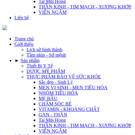
Tai Mũi Họng
THẦN KINH - TIM MẠCH - XƯƠNG KHỚP
VIÊN NGẬM
Liên hệ
Trang chủ
Giới thiệu
Lịch sử hình thành
Tầm nhìn - Sứ mệnh
►
Sản phẩm
Thiết Bị Y Tế
DƯỢC MỸ PHẨM
THỰC PHẨM BẢO VỆ SỨC KHỎE
Sắc đẹp - Sinh Lý
MEN VI SINH - MEN TIÊU HÓA
NHÓM TIÊU HÓA
MẸ BẦU
CHĂM SÓC BÉ
VITAMIN - KHOÁNG CHẤT
GAN - THẬN
Tai Mũi Họng
THẦN KINH - TIM MẠCH - XƯƠNG KHỚP
VIÊN NGẬM