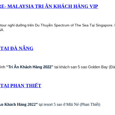
E- MALAYSIA TRI ÂN KHÁCH HÀNG VIP
tour nghỉ dưỡng trên
Du Thuyền Spectrum of The Sea Tại Singapore. Đ
SA.
 TẠI ĐÀ NẴNG
rình
“
Tri Ân Khách Hàng 2022
”
tại khách sạn 5 sao Golden Bay (Đ
TẠI PHAN THIẾT
Ân Khách Hàng 2022”
tại resort 5 sao ở Mũi Né (Phan Thiết)