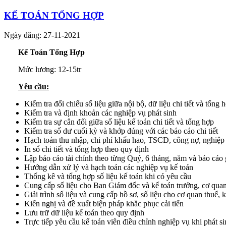
KẾ TOÁN TỔNG HỢP
Ngày đăng: 27-11-2021
Kế Toán Tổng Hợp
Mức lương: 12-15tr
Yêu cầu:
Kiểm tra đối chiếu số liệu giữa nội bộ, dữ liệu chi tiết và tổng 
Kiểm tra và định khoản các nghiệp vụ phát sinh
Kiểm tra sự cân đối giữa số liệu kế toán chi tiết và tổng hợp
Kiểm tra số dư cuối kỳ và khớp đúng với các báo cáo chi tiết
Hạch toán thu nhập, chi phí khấu hao, TSCĐ, công nợ, nghiệp
In sổ chi tiết và tổng hợp theo quy định
Lập báo cáo tài chính theo từng Quý, 6 tháng, năm và báo cáo giả
Hướng dẫn xử lý và hạch toán các nghiệp vụ kế toán
Thống kê và tổng hợp số liệu kế toán khi có yêu cầu
Cung cấp số liệu cho Ban Giám đốc và kế toán trưởng, cơ qua
Giải trình số liệu và cung cấp hồ sơ, số liệu cho cơ quan thuế,
Kiến nghị và đề xuất biện pháp khắc phục cải tiến
Lưu trữ dữ liệu kế toán theo quy định
Trực tiếp yêu cầu kế toán viên điều chỉnh nghiệp vụ khi phát si