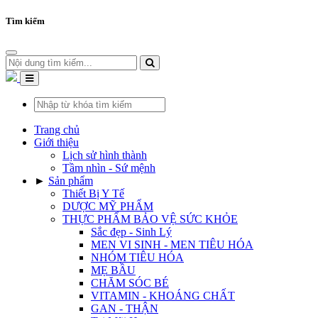
Tìm kiếm
Trang chủ
Giới thiệu
Lịch sử hình thành
Tầm nhìn - Sứ mệnh
►
Sản phẩm
Thiết Bị Y Tế
DƯỢC MỸ PHẨM
THỰC PHẨM BẢO VỆ SỨC KHỎE
Sắc đẹp - Sinh Lý
MEN VI SINH - MEN TIÊU HÓA
NHÓM TIÊU HÓA
MẸ BẦU
CHĂM SÓC BÉ
VITAMIN - KHOÁNG CHẤT
GAN - THẬN