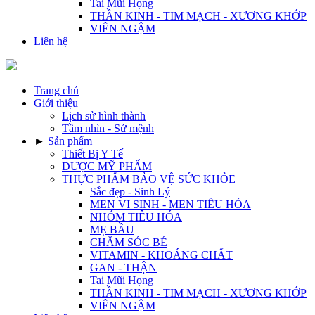
Tai Mũi Họng
THẦN KINH - TIM MẠCH - XƯƠNG KHỚP
VIÊN NGẬM
Liên hệ
Trang chủ
Giới thiệu
Lịch sử hình thành
Tầm nhìn - Sứ mệnh
►
Sản phẩm
Thiết Bị Y Tế
DƯỢC MỸ PHẨM
THỰC PHẨM BẢO VỆ SỨC KHỎE
Sắc đẹp - Sinh Lý
MEN VI SINH - MEN TIÊU HÓA
NHÓM TIÊU HÓA
MẸ BẦU
CHĂM SÓC BÉ
VITAMIN - KHOÁNG CHẤT
GAN - THẬN
Tai Mũi Họng
THẦN KINH - TIM MẠCH - XƯƠNG KHỚP
VIÊN NGẬM