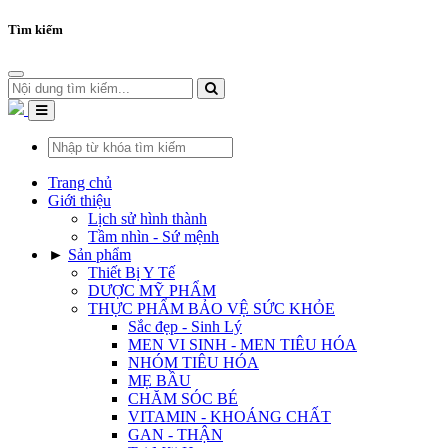
Tìm kiếm
Trang chủ
Giới thiệu
Lịch sử hình thành
Tầm nhìn - Sứ mệnh
►
Sản phẩm
Thiết Bị Y Tế
DƯỢC MỸ PHẨM
THỰC PHẨM BẢO VỆ SỨC KHỎE
Sắc đẹp - Sinh Lý
MEN VI SINH - MEN TIÊU HÓA
NHÓM TIÊU HÓA
MẸ BẦU
CHĂM SÓC BÉ
VITAMIN - KHOÁNG CHẤT
GAN - THẬN