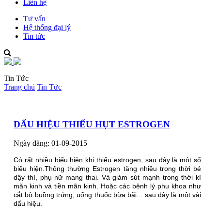
Liên hệ
Tư vấn
Hệ thống đại lý
Tin tức
Tin Tức
Trang chủ
Tin Tức
DẤU HIỆU THIẾU HỤT ESTROGEN
Ngày đăng: 01-09-2015
Có rất nhiều biểu hiện khi thiếu estrogen, sau đây là một số
biểu hiện.Thông thường Estrogen tăng nhiều trong thời bé
dậy thì, phụ nữ mang thai. Và giảm sút mạnh trong thời kì
mãn kinh và tiền mãn kinh. Hoặc các bệnh lý phụ khoa như
cắt bỏ buồng trứng, uống thuốc bừa bãi... sau đây là một vài
dấu hiệu.