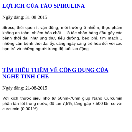
LỢI ÍCH CỦA TẢO SPIRULINA
Ngày đăng: 31-08-2015
Stress, thói quen ít vận động, môi trường ô nhiễm, thực phẩm
không an toàn, nhiễm hóa chất… là tác nhân hàng đầu gây các
bệnh thời đại như ung thư, tiểu đường, béo phì, tim mạch…
những căn bệnh thời đại ấy, càng ngày càng trẻ hóa đối với các
bạn trẻ và những người trong độ tuổi lao động.
TÌM HIỂU THÊM VỀ CÔNG DỤNG CỦA
NGHỆ TINH CHẾ
Ngày đăng: 21-08-2015
Với kích thước siêu nhỏ từ 50nm-70nm giúp Nano Curcumin
phân tán tốt trong nước, độ tan 7,5%, tăng gấp 7.500 lần so với
curcumin (0,001%).