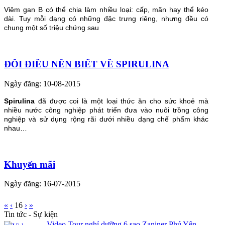
Viêm gan B có thể chia làm nhiều loại: cấp, mãn hay thể kéo
dài. Tuy mỗi dạng có những đặc trưng riêng, nhưng đều có
chung một số triệu chứng sau
ĐÔI ĐIỀU NÊN BIẾT VỀ SPIRULINA
Ngày đăng: 10-08-2015
Spirulina
đã được coi là một loại thức ăn cho sức khoẻ mà
nhiều nước công nghiệp phát triển đưa vào nuôi trồng công
nghiệp và sử dụng rộng rãi dưới nhiều dạng chế phẩm khác
nhau…
Khuyến mãi
Ngày đăng: 16-07-2015
«
‹
16
›
»
Tin tức - Sự kiện
Video Tour nghỉ dưỡng 6 sao Zaniner Phú Yên