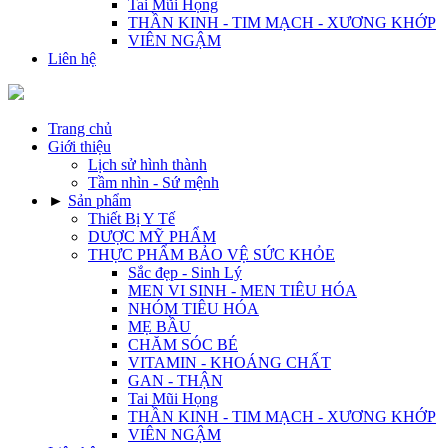
Tai Mũi Họng
THẦN KINH - TIM MẠCH - XƯƠNG KHỚP
VIÊN NGẬM
Liên hệ
Trang chủ
Giới thiệu
Lịch sử hình thành
Tầm nhìn - Sứ mệnh
►
Sản phẩm
Thiết Bị Y Tế
DƯỢC MỸ PHẨM
THỰC PHẨM BẢO VỆ SỨC KHỎE
Sắc đẹp - Sinh Lý
MEN VI SINH - MEN TIÊU HÓA
NHÓM TIÊU HÓA
MẸ BẦU
CHĂM SÓC BÉ
VITAMIN - KHOÁNG CHẤT
GAN - THẬN
Tai Mũi Họng
THẦN KINH - TIM MẠCH - XƯƠNG KHỚP
VIÊN NGẬM