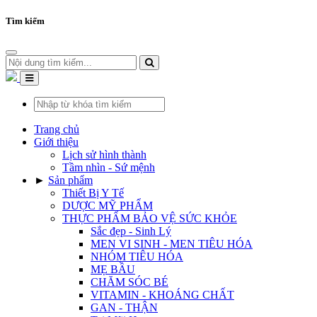
Tìm kiếm
Trang chủ
Giới thiệu
Lịch sử hình thành
Tầm nhìn - Sứ mệnh
►
Sản phẩm
Thiết Bị Y Tế
DƯỢC MỸ PHẨM
THỰC PHẨM BẢO VỆ SỨC KHỎE
Sắc đẹp - Sinh Lý
MEN VI SINH - MEN TIÊU HÓA
NHÓM TIÊU HÓA
MẸ BẦU
CHĂM SÓC BÉ
VITAMIN - KHOÁNG CHẤT
GAN - THẬN